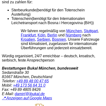
sind zu zahlen für:
Sterbeurkunde(benötigt für den Totenschein
Austellung)
Totenschein(benötigt für den Internationalen
Leichetransport nach Bosna i Hercegovina (BiH))
Wir fahren regelmäßig von
München
,
Stuttgart
,
Frankfurt
,
Köln
,
Berlin
und
Nürnberg
nach
Kroatien
,
Serbien
,
Bosnien
. Unsere Fahrzeuge
sind klimatisiert, zugelassen für internationale
Überführungen und jederzeit einsatzbereit.
Würdig organisiert, 24/7 erreichbar – deutsch, kroatisch,
serbisch, feste Ansprechperson
Bestattungen Bukal München, bundesweit
Sedanstraße 30
81667 München, Deutschland
Telefon:
+49 89 48 00 47 65
Mobil:
+49 173 56 64 31 0
Fax:
+49 89 4805 8426
E-Mail:
damir(@)bukal.de
📍 Anzeigen auf Google Maps