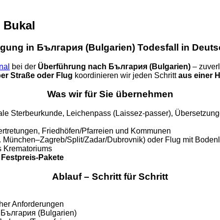
n Bukal
gung in България (Bulgarien) Todesfall in Deut
nal
bei der
Überführung nach България (Bulgarien)
– zuverl
er Straße oder Flug
koordinieren wir jeden Schritt
aus einer 
Was wir für Sie übernehmen
le Sterbeurkunde, Leichenpass (Laissez-passer), Übersetzunge
ertretungen, Friedhöfen/Pfarreien und Kommunen
. München–Zagreb/Split/Zadar/Dubrovnik) oder Flug mit Bodenl
s Krematoriums
h
Festpreis-Pakete
Ablauf – Schritt für Schritt
cher Anforderungen
 България (Bulgarien)