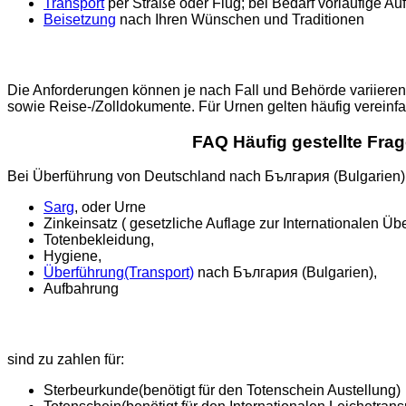
Transport
per Straße oder Flug; bei Bedarf vorläufige Au
Beisetzung
nach Ihren Wünschen und Traditionen
Die Anforderungen können je nach Fall und Behörde variieren.
sowie Reise-/Zolldokumente. Für Urnen gelten häufig verein
FAQ Häufig gestellte Fr
Bei Überführung von Deutschland nach България (Bulgarien) i
Sarg
, oder Urne
Zinkeinsatz ( gesetzliche Auflage zur Internationalen Üb
Totenbekleidung,
Hygiene,
Überführung(Transport)
nach България (Bulgarien),
Aufbahrung
sind zu zahlen für:
Sterbeurkunde(benötigt für den Totenschein Austellung)