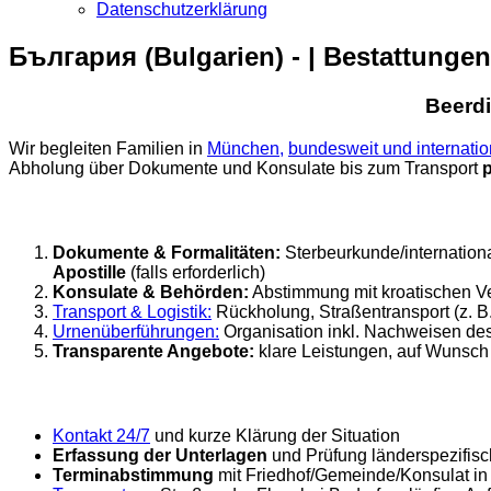
Datenschutzerklärung
България (Bulgarien) - | Bestattunge
Beerdi
Wir begleiten Familien in
München,
bundesweit und internatio
Abholung über Dokumente und Konsulate bis zum Transport
p
Dokumente & Formalitäten:
Sterbeurkunde/internationa
Apostille
(falls erforderlich)
Konsulate & Behörden:
Abstimmung mit kroatischen V
Transport & Logistik:
Rückholung, Straßentransport (z. B
Urnenüberführungen:
Organisation inkl. Nachweisen de
Transparente Angebote:
klare Leistungen, auf Wunsc
Kontakt 24/7
und kurze Klärung der Situation
Erfassung der Unterlagen
und Prüfung länderspezifis
Terminabstimmung
mit Friedhof/Gemeinde/Konsulat in