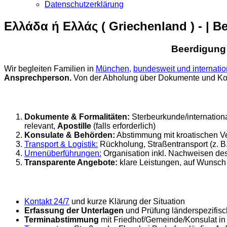
Datenschutzerklärung
Ελλάδα ή Ελλάς ( Griechenland ) - | B
Beerdigung 
Wir begleiten Familien in
München,
bundesweit und internatio
Ansprechperson.
Von der Abholung über Dokumente und Kon
Dokumente & Formalitäten:
Sterbeurkunde/internation
relevant,
Apostille
(falls erforderlich)
Konsulate & Behörden:
Abstimmung mit kroatischen V
Transport & Logistik:
Rückholung, Straßentransport (z. B
Urnenüberführungen:
Organisation inkl. Nachweisen de
Transparente Angebote:
klare Leistungen, auf Wunsc
Kontakt 24/7
und kurze Klärung der Situation
Erfassung der Unterlagen
und Prüfung länderspezifis
Terminabstimmung
mit Friedhof/Gemeinde/Konsulat in