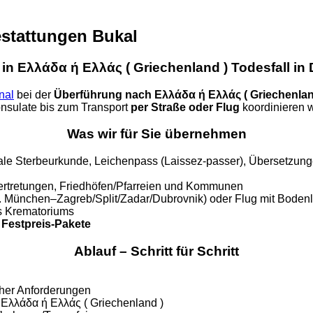
estattungen Bukal
in Ελλάδα ή Ελλάς ( Griechenland ) Todesfall in
nal
bei der
Überführung nach Ελλάδα ή Ελλάς ( Griechenlan
sulate bis zum Transport
per Straße oder Flug
koordinieren w
Was wir für Sie übernehmen
ale Sterbeurkunde, Leichenpass (Laissez-passer), Übersetzunge
ertretungen, Friedhöfen/Pfarreien und Kommunen
. München–Zagreb/Split/Zadar/Dubrovnik) oder Flug mit Bodenl
s Krematoriums
h
Festpreis-Pakete
Ablauf – Schritt für Schritt
cher Anforderungen
 Ελλάδα ή Ελλάς ( Griechenland )